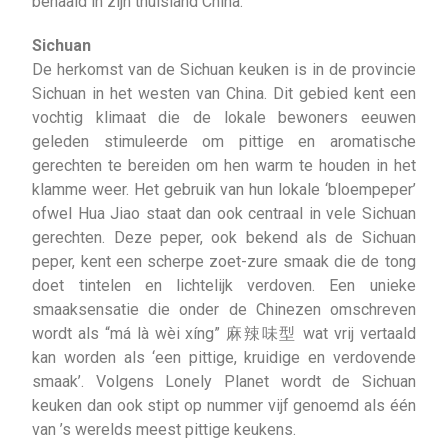
behaald in zijn thuisland China.
Sichuan
De herkomst van de Sichuan keuken is in de provincie
Sichuan in het westen van China. Dit gebied kent een
vochtig klimaat die de lokale bewoners eeuwen
geleden stimuleerde om pittige en aromatische
gerechten te bereiden om hen warm te houden in het
klamme weer. Het gebruik van hun lokale ‘bloempeper’
ofwel Hua Jiao staat dan ook centraal in vele Sichuan
gerechten. Deze peper, ook bekend als de Sichuan
peper, kent een scherpe zoet-zure smaak die de tong
doet tintelen en lichtelijk verdoven. Een unieke
smaaksensatie die onder de Chinezen omschreven
wordt als “má là wèi xíng” 麻辣味型 wat vrij vertaald
kan worden als ‘een pittige, kruidige en verdovende
smaak’. Volgens Lonely Planet wordt de Sichuan
keuken dan ook stipt op nummer vijf genoemd als één
van ’s werelds meest pittige keukens.