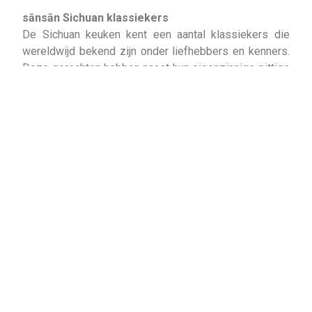
sānsān Sichuan klassiekers
De Sichuan keuken kent een aantal klassiekers die
wereldwijd bekend zijn onder liefhebbers en kenners.
Deze gerechten hebben naast hun eigenzinnige pittige
smaken ook een eigen spraakmakende legende over
hun oorsprong. Zo is de Gong-bau chicken, ook wel
bekend als Kung Pao Chicken, vernoemd naar een
Generaal uit de Qing dynasty en Ma Po tofu naar een
mysterieus grootmoeders recept. Over de jaren heen
zijn deze gerechten aangepast naar de smaken van
andere landen en daarmee is ook het scherpe randje
verloren gegaan. Restaurant sānsān tracht deze
gerechten weer in ere te herstellen door ze geheel in
traditionele stijl en vorm te bereiden. Men kan nu ook
in Nederland genieten van deze eeuwenoude
gerechten zoals ze in China worden bereid en
geserveerd. Eten bij sānsān is dan ook een unieke
smaakbeleving en kan voor sommigen een uitdaging